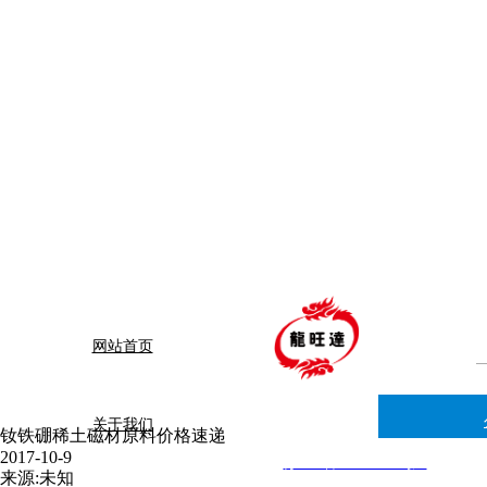
江苏龙旺
网站首页
JIANGSU LONG
关于我们
Copyright © 2017-2018,lwdj
钕铁硼稀土磁材原料价格速递
2017-10-9
苏ICP备17055734号
-1
来源:未知