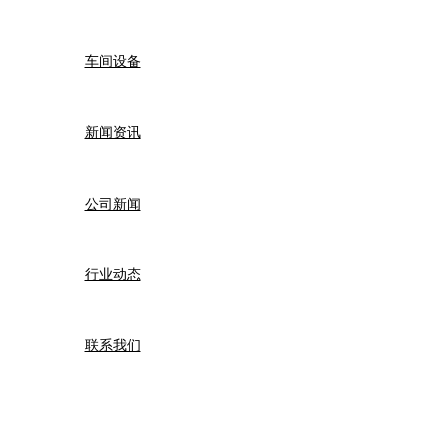
车间设备
新闻资讯
公司新闻
行业动态
联系我们