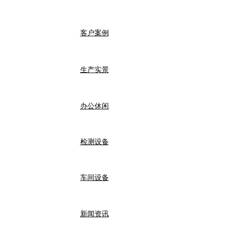
客户案例
生产实景
办公休闲
检测设备
车间设备
新闻资讯