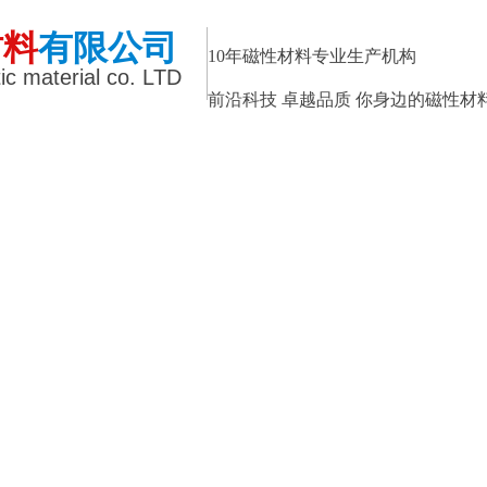
材料
有限公司
10年磁性材料专业生产机构
c material co. LTD
前沿科技 卓越品质 你身边的磁性材
产品中心
客户案例
生产