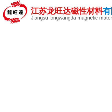
江苏龙旺达磁性材料
有
Jiangsu longwangda magnetic materi
网站首页
关于我们