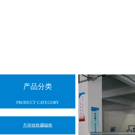
产品分类
PRODUCT CATEGORY
方块钕铁硼磁铁