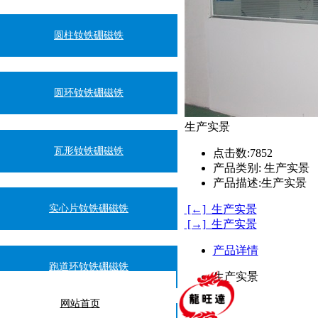
圆柱钕铁硼磁铁
圆环钕铁硼磁铁
生产实景
瓦形钕铁硼磁铁
点击数:
7852
产品类别:
生产实景
产品描述:
生产实景
[←] 生产实景
实心片钕铁硼磁铁
[→] 生产实景
产品详情
跑道环钕铁硼磁铁
生产实景
江苏龙旺
网站首页