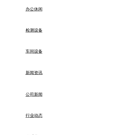
办公休闲
检测设备
车间设备
新闻资讯
公司新闻
行业动态